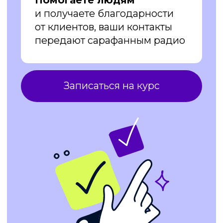
Рассчитайте свою
зарплату
на калькуляторе
Сколько дней в месяц
планируете работать:
(Обычно психологи с доходом свыше 150000
рублей работают 20 дней в месяц)
20
1
30
Сколько консультаций в день
планируете проводить:
(Ориентируемся на 60 минут на одного
клиента)
4
1
10
Стоимость услуги на одного
клиента: