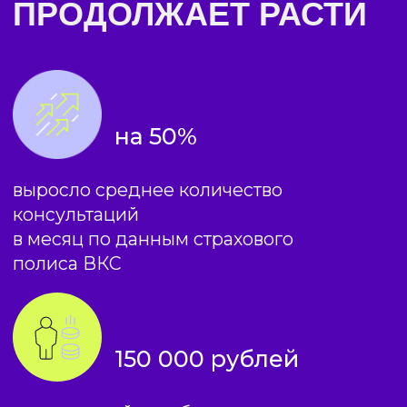
Программа разработана
совместно с Московским
институтом психоанализа (МИП)
и соответствует всем
образовательным стандартам
в сфере психологии.
РЕЗУЛЬТАТЫ
ОБУЧЕНИЯ
Получили
фундаментальное
психологическое образование
университетского уровня всего
за 24 месяца