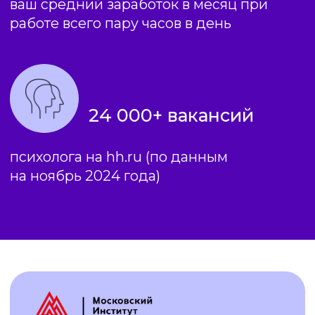
Освоили
современные
подходы и методы
консультирования
Зарабатываете
от 100 000
рублей на любимом деле
Повысили
собственный
уровень жизни, стали лучше
понимать себя и близких,
улучшили отношения с ними
Получили
официальный
диплом о профессиональной
переподготовке с правом
ведения практики