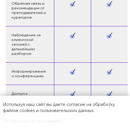
Обратная связь и
рекомендации от
преподавателей и
кураторов
Высшая школа «Среда
обучения» — онлайн-школа
дополнительного и высшего
Наблюдение за
образования по психологии,
клиентской
маркетингу, нутрициологии,
сессией с
дальнейшим
работе в киноиндустрии, дизайну,
разбором
современному искусству,
фотографии и издательскому
делу.
Информирование
о конференциях
Программы школы реализуются
совместно с флагманами офлайн-
образования — мы адаптируем
Доступ к
опыт и программы вузов под
библиотеке*
*«Базовый» —
онлайн-формат и создаем
Используя наш сайт вы даете согласие на обработку
частичный доступ
профессиональные сообщества
файлов cookies и
пользовательских данных
.
студентов, выпускников
ОК, больше не показывать
и преподавателей из разных
Доступ к учебному
точек мира.
сайту и материалам