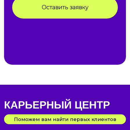
Оставить заявку
МЕЖДУНАРОДНЫЙ
ДИПЛОМ MBA
Вы получите диплом МBА —
признанное во всем мире
подтверждение
квалификационной степени,