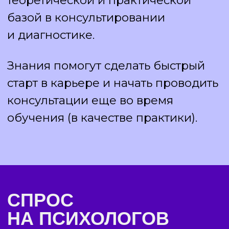
полиса ВКС
150 000 рублей
ваш средний заработок в месяц при
работе всего пару часов в день
24 000
+ вакансий
психолога на
hh.ru (по данным
на ноябрь 2024 года)