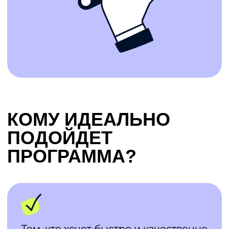
(Средняя цена одной консультации психолога
4000 рублей)
4000
1000
15000
Вы сможете зарабатывать
320000
рублей в месяц,
проводя частные консультации
Записывайтесь на
обучение сейчас
со
скидкой 10%
— станьте
востребованным
психологом через
несколько месяцев
+7