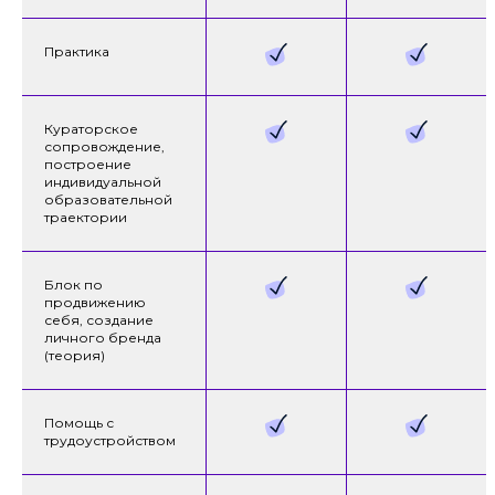
Практика
+7
Кураторское
сопровождение,
построение
индивидуальной
образовательной
траектории
Оставить заявку
Блок по
продвижению
себя, создание
* Скидки при единовременной оплате
личного бренда
Варианты оплаты уточняйте у специалистов
(теория)
приемной комиссии
Помощь с
О СРЕДЕ ОБУЧЕНИЯ
трудоустройством