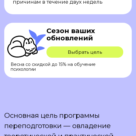
Знания помогут сделать быстрый
старт в карьере и начать проводить
консультации еще во время
обучения (в качестве практики).
СПРОС
НА ПСИХОЛОГОВ
ПРОДОЛЖАЕТ РАСТИ
на
50%
выросло среднее количество
консультаций
в месяц по данным страхового