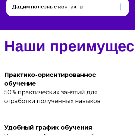
Дадим полезные контакты
УРОВНИ ОБУЧЕНИЯ
В зависимости от целей
дистанционного образования,
программа подразумевает два
уровня прохождения: «Базовый»
и «Продвинутый».
В программу также включен
факультативный блок по маркетингу,
который поможет
на первоначальных этапах
выстроить личный бренд,
продвигать и монетизировать